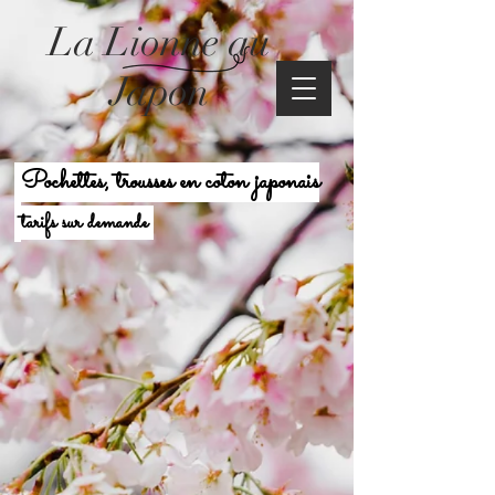
La Lionne au
Japon
Pochettes, trousses en coton japonais
tarifs sur demande